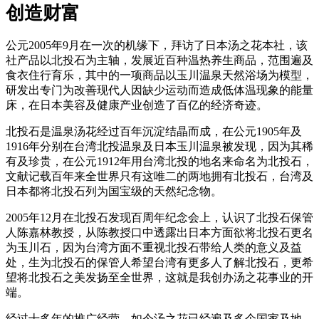
创造财富
公元2005年9月在一次的机缘下，拜访了日本汤之花本社，该
社产品以北投石为主轴，发展近百种温热养生商品，范围遍及
食衣住行育乐，其中的一项商品以玉川温泉天然浴场为模型，
研发出专门为改善现代人因缺少运动而造成低体温现象的能量
床，在日本美容及健康产业创造了百亿的经济奇迹。
北投石是温泉汤花经过百年沉淀结晶而成，在公元1905年及
1916年分别在台湾北投温泉及日本玉川温泉被发现，因为其稀
有及珍贵，在公元1912年用台湾北投的地名来命名为北投石，
文献记载百年来全世界只有这唯二的两地拥有北投石，台湾及
日本都将北投石列为国宝级的天然纪念物。
2005年12月在北投石发现百周年纪念会上，认识了北投石保管
人陈嘉林教授，从陈教授口中透露出日本方面欲将北投石更名
为玉川石，因为台湾方面不重视北投石带给人类的意义及益
处，生为北投石的保管人希望台湾有更多人了解北投石，更希
望将北投石之美发扬至全世界，这就是我创办汤之花事业的开
端。
经过十多年的推广经营，如今汤之花已经遍及多个国家及地