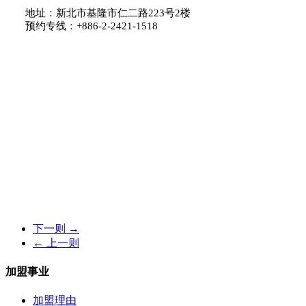
地址：新北市基隆市仁二路223号2楼
预约专线：+886-2-2421-1518
下一则 →
← 上一则
加盟事业
加盟理由