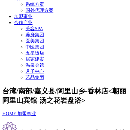
系统方案
国外代理方案
加盟事业
合作产业
美容SPA
养身集团
医美集团
中医集团
五星饭店
居家建案
温泉会馆
月子中心
艺品集团
台湾/南部/嘉义县/阿里山乡-香林店<朝丽
阿里山宾馆-汤之花岩盘浴>
HOME
加盟事业