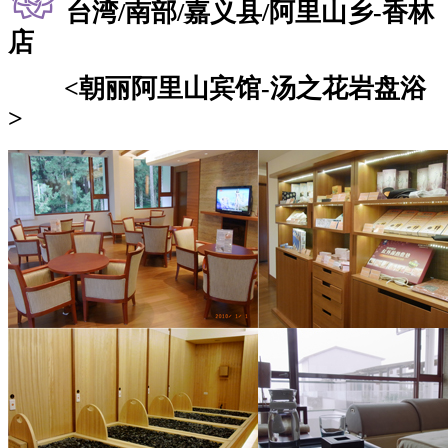
台湾/南部/嘉义县/阿里山乡-香林
店
<朝丽阿里山宾馆-汤之花岩盘浴
>